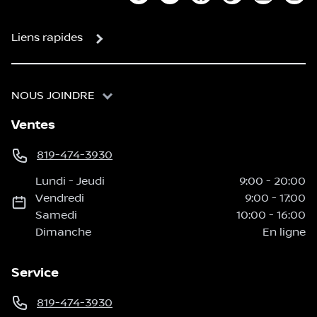
Lien vers notre compte Twitter
Lien vers notre chaîne You
Lien vers notre page
Lien vers notre
Lien vers
Lien
Liens rapides
NOUS JOINDRE
Ventes
819-474-3930
Lundi
-
Jeudi
9:00
-
20:00
Vendredi
9:00
-
17:00
Samedi
10:00
-
16:00
Dimanche
En ligne
Service
819-474-3930