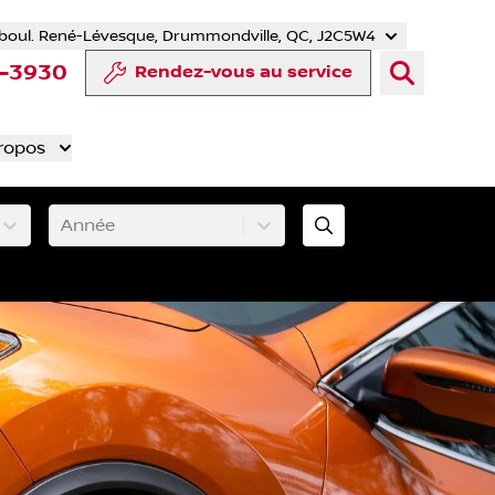
boul. René-Lévesque, Drummondville, QC, J2C5W4
r
uTube
e Tiktok
ompte LinkedIn
re compte Instagram
4-3930
Rendez-vous au service
ropos
Année