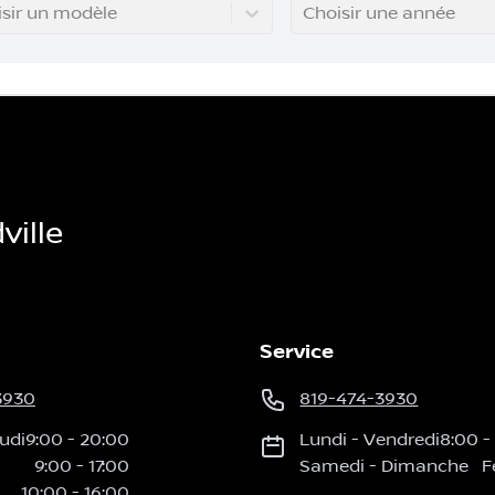
sir un modèle
Choisir une année
ille
Service
3930
819-474-3930
udi
9:00
-
20:00
Lundi
-
Vendredi
8:00
-
9:00
-
17:00
Samedi
-
Dimanche
F
10:00
-
16:00