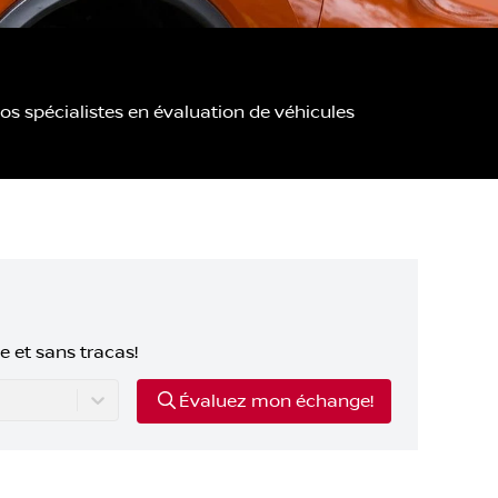
s spécialistes en évaluation de véhicules
e et sans tracas!
Évaluez mon échange!