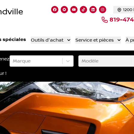
dville
1200 
Lien vers notre page facebook
Lien vers notre compte Twitte
Lien vers notre chaîne Yo
Lien vers notre compt
Lien vers notre c
Lien vers not
819-47
s spéciales
Outils d'achat
Service et pièces
À p
enez
Marque
Modèle
ur !