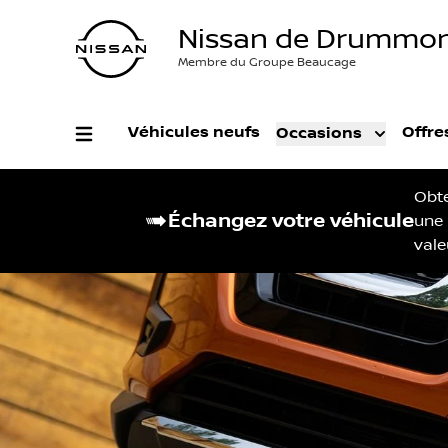
Nissan de Drummon
Membre du Groupe Beaucage
Véhicules neufs
Offre
Occasions
Obt
Échangez votre véhicule
une
vale