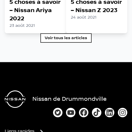
5 choses à savoir
5 choses à savoir
– Nissan Ariya
– Nissan Z 2023
2022
24 août 2021
23 août 2021
Voir tous les articles
Nissan de Drummondville
Lien vers notre compte Twitter
Lien vers notre chaîne You
Lien vers notre page
Lien vers notre
Lien vers
Lien
Liens rapides