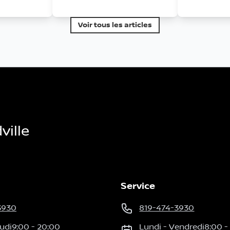
Voir tous les articles
ille
Service
3930
819-474-3930
udi
9:00
-
20:00
Lundi
-
Vendredi
8:00
-