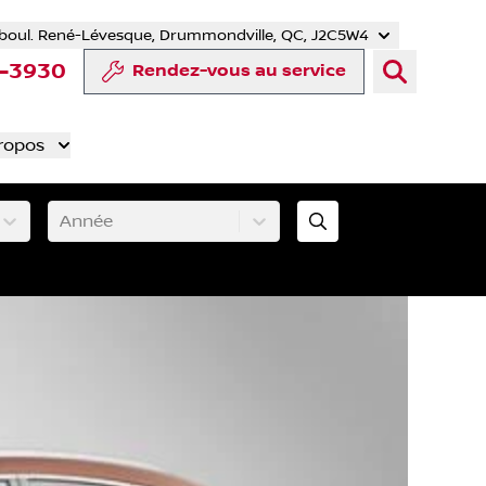
boul. René-Lévesque, Drummondville, QC, J2C5W4
r
uTube
e Tiktok
ompte LinkedIn
re compte Instagram
4-3930
Rendez-vous au service
ropos
Année