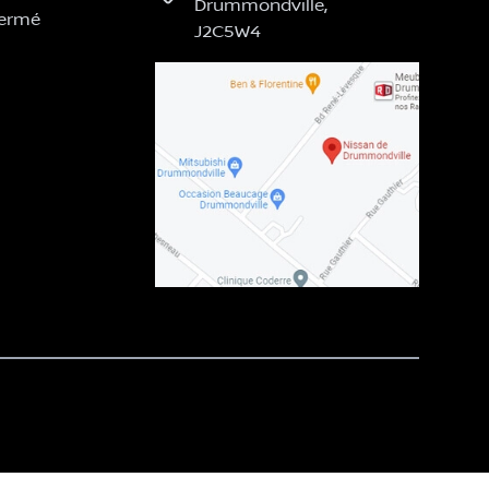
Drummondville
,
ermé
J2C5W4