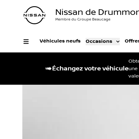
Nissan de Drummon
Membre du Groupe Beaucage
Véhicules neufs
Offre
Occasions
Obt
Échangez votre véhicule
une
vale