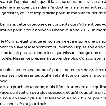
u de l’opinion publique, il fallait se demander si Nissan al
uriste ne manquent pas dans l’industrie, mais rarement est-
-gardistes, et il est trop difficile pour un manufacturier de
er dans cette catégorie des concepts qui n’allaient pas voi
piration pour le tout nouveau Nissan Murano 2015, un modèl
, le Murano était unique en son genre et a inspiré une panop
 années suivant le lancement du Murano. Depuis son arrivé
 ne fallait pas s’attendre à ce que Nissan change une rece
u modèle, Nissan se prépare à surprendre plus d’un consomm
ochaine année sera propulsé par le moteur V6 de 3,5 litres
 reprises intéressantes tout en étant économique à la pomp
onic.
ls du prochain Murano, mais il faut s’attendre à ce qu’il s
ace, qu'il soit un peu plus spacieux, et qu’il nous offre u
e. Pour en savoir plus sur le Nissan Murano 2015, ou pour p
tez-nous dès aujourd’hui!