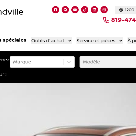
dville
1200 
Lien vers notre page facebook
Lien vers notre compte Twitte
Lien vers notre chaîne Yo
Lien vers notre compt
Lien vers notre c
Lien vers not
819-47
s spéciales
Outils d'achat
Service et pièces
À p
enez
Marque
Modèle
ur !