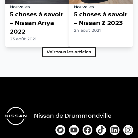
Nouvelles
Nouvelles
5 choses à savoir
5 choses à savoir
– Nissan Ariya
– Nissan Z 2023
2022
24 août 2021
23 août 2021
Voir tous les articles
Nissan de Drummondville
Lien vers notre compte Twitter
Lien vers notre chaîne You
Lien vers notre page
Lien vers notre
Lien vers
Lien