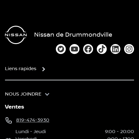
Nissan de Drummondville
Lien vers notre compte Twitter
Lien vers notre chaîne You
Lien vers notre page
Lien vers notre
Lien vers
Lien
Liens rapides
NOUS JOINDRE
Ventes
819-474-3930
Lundi
-
Jeudi
9:00
-
20:00
Vendredi
9:00
-
17:00