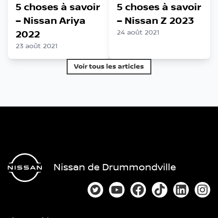
5 choses à savoir
5 choses à savoir
– Nissan Ariya
– Nissan Z 2023
2022
24 août 2021
23 août 2021
Voir tous les articles
Nissan de Drummondville
Lien vers notre compte Twitter
Lien vers notre chaîne You
Lien vers notre page
Lien vers notre
Lien vers
Lien