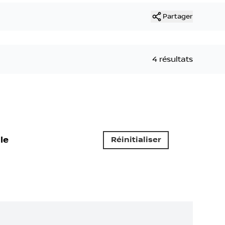
Partager
4 résultats
le
Réinitialiser