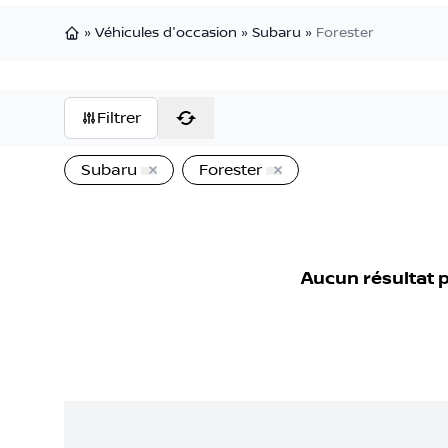
»
Véhicules d'occasion
»
Subaru
»
Forester
Page d'accueil
Filtrer
Subaru
Forester
Aucun résultat 