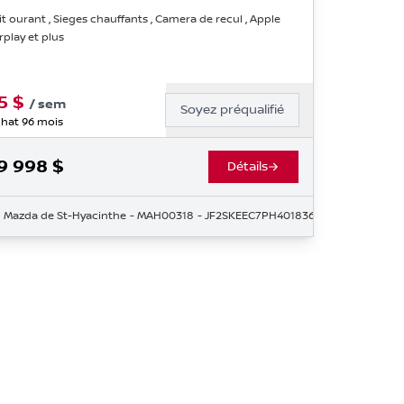
it ourant , Sieges chauffants , Camera de recul , Apple
rplay et plus
5
$
/
sem
Soyez préqualifié
hat 96 mois
9 998
$
Détails
Mazda de St-Hyacinthe
- MAH00318
- JF2SKEEC7PH401836