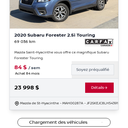
2020 Subaru Forester 2.5i Touring
69 036
km
Mazda Saint-Hyacinthe vous offre ce magnifique Subaru
Forester Touring.
84
$
/
sem
Soyez préqualifié
Achat 84 mois
23 998
$
Détails
Mazda de St-Hyacinthe
- MAH00287A
- JF2SKEJC8LH543919
Chargement des véhicules