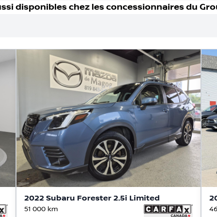
ssi disponible
s
chez les concessionnaires
du Gro
2022 Subaru Forester 2.5i Limited
2
51 000
km
46