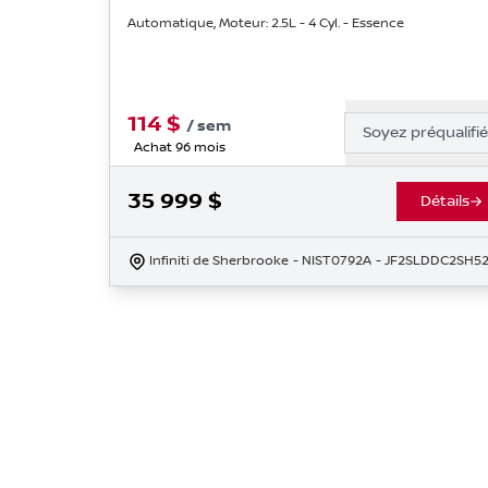
Automatique, Moteur: 2.5L - 4 Cyl. - Essence
114
$
/
sem
Soyez préqualifi
Achat 96 mois
35 999
$
Détails
Infiniti de Sherbrooke
- NIST0792A
- JF2SLDDC2SH5