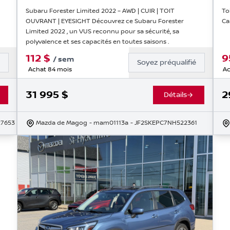
Subaru Forester Limited 2022 – AWD | CUIR | TOIT
To
OUVRANT | EYESIGHT Découvrez ce Subaru Forester
Ca
Limited 2022 , un VUS reconnu pour sa sécurité, sa
polyvalence et ses capacités en toutes saisons .
112
$
9
/
sem
é
Soyez préqualifié
Achat 84 mois
Ac
31 995
$
2
Détails
27653
Mazda de Magog
- mam01113a
- JF2SKEPC7NH522361