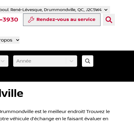
boul. René-Lévesque, Drummondville, QC, J2C5W4
r
uTube
e Tiktok
ompte LinkedIn
re compte Instagram
4-3930
Rendez-vous au service
ropos
Année
ille
rummondville est le meilleur endroit! Trouvez le
votre véhicule d’échange en le faisant évaluer en