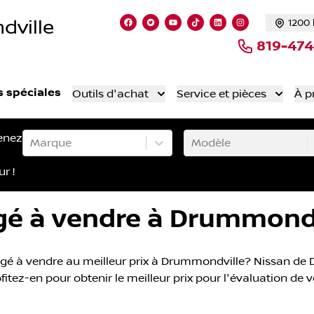
dville
1200 
Lien vers notre page facebook
Lien vers notre compte Twitte
Lien vers notre chaîne Yo
Lien vers notre compt
Lien vers notre c
Lien vers not
819-47
s spéciales
Outils d'achat
Service et pièces
À p
enez
Marque
Modèle
ur !
gé à vendre à Drummondv
gé à vendre au meilleur prix à Drummondville? Nissan de D
itez-en pour obtenir le meilleur prix pour l'évaluation de 