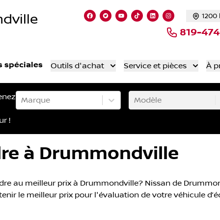
dville
1200 
Lien vers notre page facebook
Lien vers notre compte Twitte
Lien vers notre chaîne Yo
Lien vers notre compt
Lien vers notre c
Lien vers not
819-47
s spéciales
Outils d'achat
Service et pièces
À p
enez
Marque
Modèle
ur !
dre à Drummondville
dre au meilleur prix à Drummondville? Nissan de Drummondvi
enir le meilleur prix pour l'évaluation de votre véhicule d’