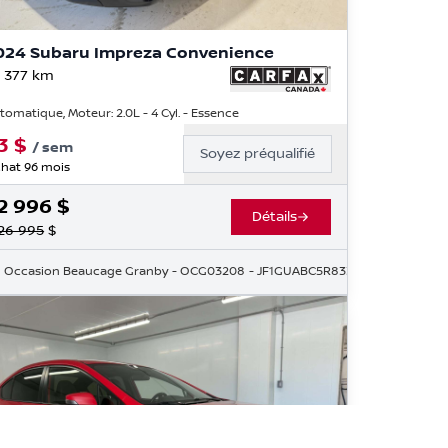
024 Subaru Impreza Convenience
 377
km
tomatique, Moteur: 2.0L - 4 Cyl. - Essence
3
$
/
sem
Soyez préqualifié
hat 96 mois
2 996
$
Détails
26 995
$
RH232348
Occasion Beaucage Granby
- OCG03208
- JF1GUABC5R8331225