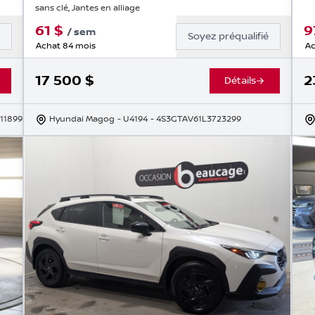
sans clé, Jantes en alliage
61
$
9
/
sem
é
Soyez préqualifié
Achat 84 mois
Ac
17 500
$
2
Détails
11899
Hyundai Magog
- U4194
- 4S3GTAV61L3723299