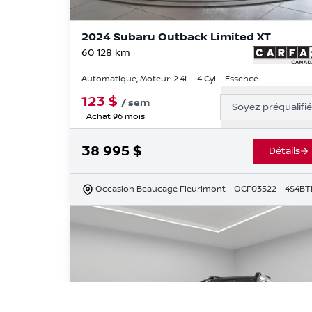
2024 Subaru Outback Limited XT
60 128
km
Automatique, Moteur: 2.4L - 4 Cyl. - Essence
123
$
/
sem
Soyez préqualifi
Achat 96 mois
38 995
$
Détails
Occasion Beaucage Fleurimont
- OCF03522
- 4S4B