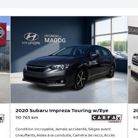
2020 Subaru Impreza Touring w/Eye
2
110 765
km
93
Condition incroyable, Jamais accidenté, Sièges avant
Au
chauffants, Aides à la conduite, Caméra de recul, Accès