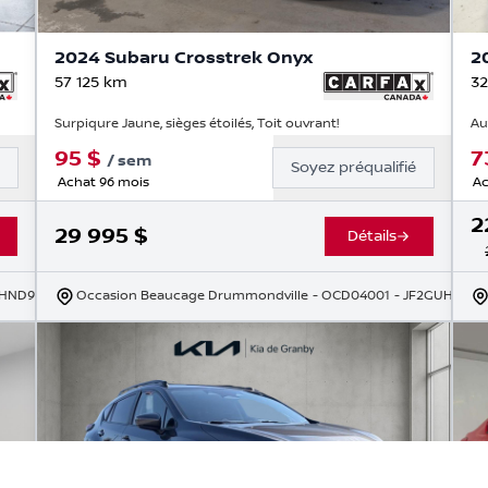
2024 Subaru Crosstrek Onyx
2
57 125
km
32
Surpiqure Jaune, sièges étoilés, Toit ouvrant!
Au
95
$
7
/
sem
é
Soyez préqualifié
Achat 96 mois
Ac
2
29 995
$
Détails
THND9R3216284
Occasion Beaucage Drummondville
- OCD04001
- JF2GUHFCX