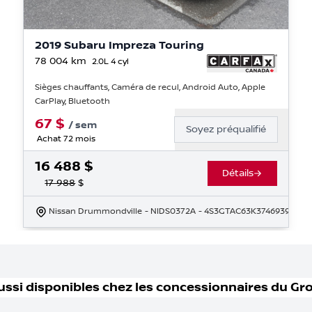
2019 Subaru Impreza Touring
78 004
km
2.0L 4 cyl
Sièges chauffants, Caméra de recul, Android Auto, Apple
CarPlay, Bluetooth
67
$
/
sem
Soyez préqualifié
Achat 72 mois
16 488
$
Détails
17 988
$
Nissan Drummondville
- NIDS0372A
- 4S3GTAC63K3746939
ussi disponible
s
chez les concessionnaires
du Gr