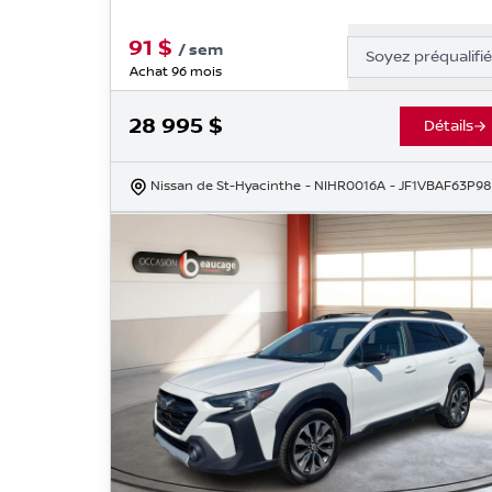
91
$
/
sem
Soyez préqualifi
Achat 96 mois
28 995
$
Détails
Nissan de St-Hyacinthe
- NIHR0016A
- JF1VBAF63P98