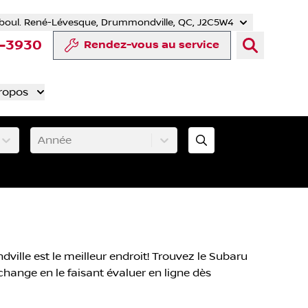
boul. René-Lévesque, Drummondville, QC, J2C5W4
r
uTube
e Tiktok
ompte LinkedIn
re compte Instagram
4-3930
Rendez-vous au service
ropos
Année
lle est le meilleur endroit! Trouvez le Subaru
échange en le faisant évaluer en ligne dès