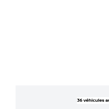
36
véhicule
s
a