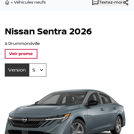
»
Véhicules neufs
Textez-moi
Page d'accueil
Nissan Sentra 2026
à Drummondville
Voir promo
Version
S