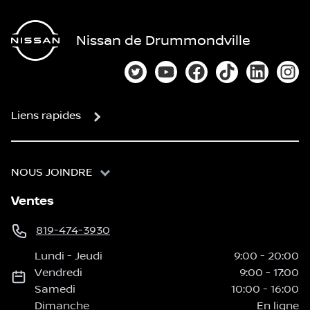
Nissan de Drummondville
Lien vers notre compte Twitter
Lien vers notre chaîne You
Lien vers notre page
Lien vers notre
Lien vers
Lien
Liens rapides
NOUS JOINDRE
Ventes
819-474-3930
Lundi
-
Jeudi
9:00
-
20:00
Vendredi
9:00
-
17:00
Samedi
10:00
-
16:00
Dimanche
En ligne