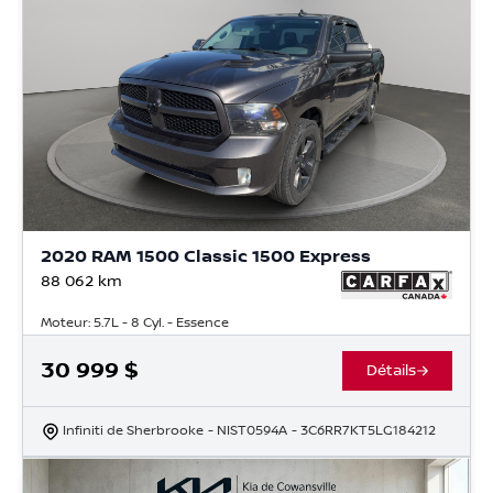
2020 RAM 1500 Classic 1500 Express
88 062
km
Moteur: 5.7L - 8 Cyl. - Essence
30 999
$
Détails
Infiniti de Sherbrooke
- NIST0594A
- 3C6RR7KT5LG184212