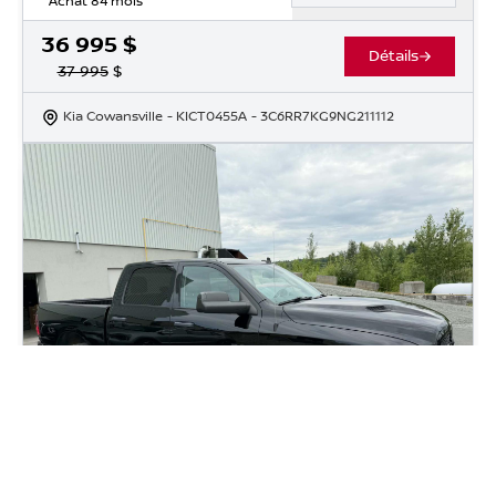
Achat 84 mois
36 995
$
Détails
37 995
$
Kia Cowansville
- KICT0455A
- 3C6RR7KG9NG211112