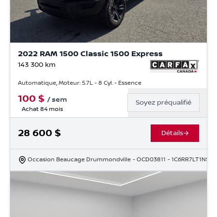
2022 RAM 1500 Classic 1500 Express
143 300
km
Automatique, Moteur: 5.7L - 8 Cyl. - Essence
100
$
/
sem
Soyez préqualifié
Achat 84 mois
28 600
$
Détails
Occasion Beaucage Drummondville
- OCD03811
- 1C6RR7LT1NS16