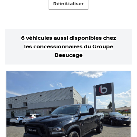
Réinitialiser
6
véhicule
s
aussi disponible
s
chez
les concessionnaires
du Groupe
Beaucage