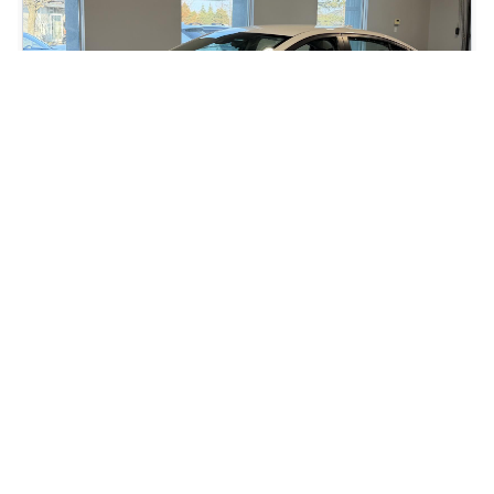
2021 Nissan Versa SR
27 500
km
1 Seul propriétaire, Jamais accidenté, Apple Carplay, Android
Auto, Sièges avant chauffants, Démarreur à distance, Entrée
sans clé, Climatisation automatique, Freinage d'urgence
automatique
60
$
/
sem
Soyez préqualifié
Achat 84 mois