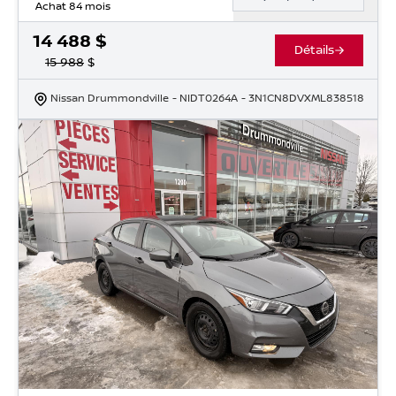
Achat 84 mois
14 488
$
Détails
15 988
$
Nissan Drummondville
- NIDT0264A
- 3N1CN8DVXML838518