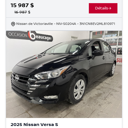
15 987
$
Détails
16 987
$
Nissan de Victoriaville
- NIV-S0204A
- 3N1CN8EV2ML810971
2025 Nissan Versa S