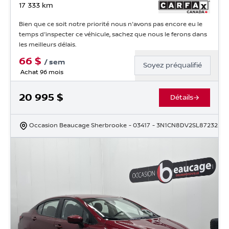
17 333
km
Bien que ce soit notre priorité nous n'avons pas encore eu le
temps d'inspecter ce véhicule, sachez que nous le ferons dans
les meilleurs délais.
66
$
/
sem
Soyez préqualifié
Achat 96 mois
20 995
$
Détails
Occasion Beaucage Sherbrooke
- 03417
- 3N1CN8DV2SL872322