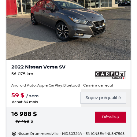
2022 Nissan Versa SV
56 075
km
Android Auto, Apple CarPlay, Bluetooth, Caméra de recul
59
$
/
sem
Soyez préqualifié
Achat 84 mois
16 988
$
Détails
18 488
$
Nissan Drummondville
- NIDS0326A
- 3N1CN8EV4NL847568