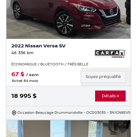
2022 Nissan Versa SV
46 336
km
ÉCONOMIQUE / BLUETOOTH / TRÈS BELLE
67
$
/
sem
Soyez préqualifié
Achat 84 mois
18 995
$
Détails
Occasion Beaucage Drummondville
- OCD03035
- 3N1CN8EV5NL8