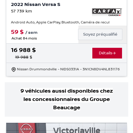
2022 Nissan Versa S
57 739
km
Android Auto, Apple CarPlay, Bluetooth, Caméra de recul
59
$
/
sem
Soyez préqualifié
Achat 84 mois
16 988
$
Détails
19 988
$
Nissan Drummondville
- NIDS0331A
- 3N1CN8DV4NL831176
9
véhicule
s
aussi disponible
s
chez
les concessionnaires
du Groupe
Beaucage