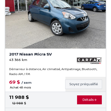
2017 Nissan Micra SV
43 366
km
Démarreur à distance, Air climatisé, Antipatinage, Bluetooth,
Radio AM / FM
69
$
/
sem
Soyez préqualifié
Achat 48 mois
11 988
$
Détails
12 988
$