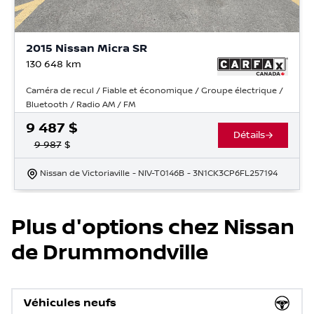
2015 Nissan Micra SR
130 648
km
Caméra de recul / Fiable et économique / Groupe électrique /
Bluetooth / Radio AM / FM
9 487
$
Détails
9 987
$
Nissan de Victoriaville
- NIV-T0146B
- 3N1CK3CP6FL257194
Plus d'options chez Nissan
de Drummondville
Véhicules neufs