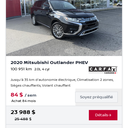
2020 Mitsubishi Outlander PHEV
100 951
km
2.0L 4 cyl
Jusqu'à 35 km d'autonomie électrique, Climatisation 2 zones,
Sièges chauffants, Volant chauffant
84
$
/
sem
Soyez préqualifié
Achat 84 mois
23 988
$
Détails
25 488
$