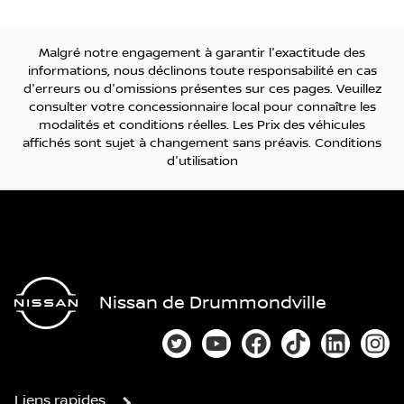
Malgré notre engagement à garantir l'exactitude des
informations, nous déclinons toute responsabilité en cas
d'erreurs ou d'omissions présentes sur ces pages. Veuillez
consulter votre concessionnaire local pour connaître les
modalités et conditions réelles. Les Prix des véhicules
affichés sont sujet à changement sans préavis.
Conditions
d'utilisation
Nissan de Drummondville
Lien vers notre compte Twitter
Lien vers notre chaîne You
Lien vers notre page
Lien vers notre
Lien vers
Lien
Liens rapides