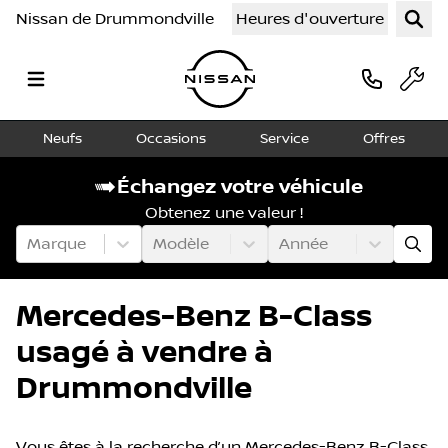
Nissan de Drummondville
Heures d'ouverture
Neufs
Occasions
Service
Offres
Échangez votre véhicule
Obtenez une valeur !
Marque
Modèle
Année
Mercedes-Benz B-Class
usagé à vendre à
Drummondville
Vous êtes à la recherche d’un Mercedes-Benz B-Class