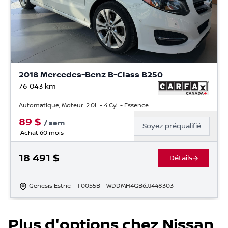
2018 Mercedes-Benz B-Class B250
76 043
km
Automatique, Moteur: 2.0L - 4 Cyl. - Essence
89
$
/
sem
Soyez préqualifié
Achat 60 mois
18 491
$
Détails
Genesis Estrie
- T0055B
- WDDMH4GB6JJ448303
Plus d'options chez Nissan