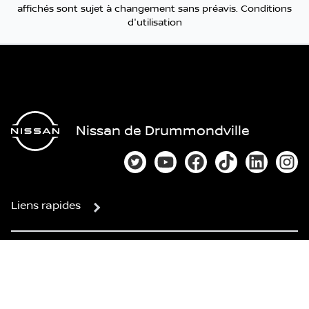
affichés sont sujet à changement sans préavis.
Conditions
d'utilisation
Nissan de Drummondville
Lien vers notre compte Twitter
Lien vers notre chaîne You
Lien vers notre page
Lien vers notre
Lien vers
Lien
Liens rapides
NOUS JOINDRE
Ventes