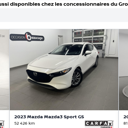
ussi disponible
s
chez les concessionnaires
du Gr
2023 Mazda Mazda3 Sport GS
2
52 426
km
81