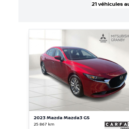
21
véhicule
s
a
2023 Mazda Mazda3 GS
25 867
km