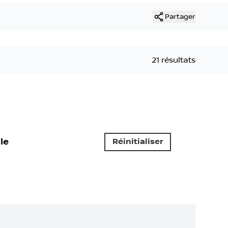
Partager
21 résultats
le
Réinitialiser