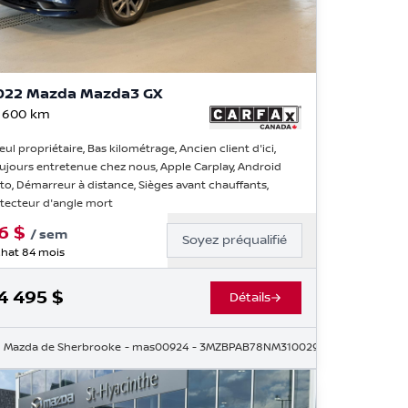
022 Mazda Mazda3 GX
 600
km
Seul propriétaire, Bas kilométrage, Ancien client d'ici,
ujours entretenue chez nous, Apple Carplay, Android
to, Démarreur à distance, Sièges avant chauffants,
tecteur d'angle mort
6
$
/
sem
Soyez préqualifié
hat 84 mois
4 495
$
Détails
Mazda de Sherbrooke
- mas00924
- 3MZBPAB78NM310029