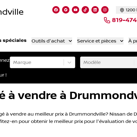
dville
1200 
Lien vers notre page facebook
Lien vers notre compte Twitte
Lien vers notre chaîne Yo
Lien vers notre compt
Lien vers notre c
Lien vers not
819-47
s spéciales
Outils d'achat
Service et pièces
À p
enez
Marque
Modèle
ur !
 à vendre à Drummondv
 à vendre au meilleur prix à Drummondville? Nissan de Dru
ez-en pour obtenir le meilleur prix pour l'évaluation de vo