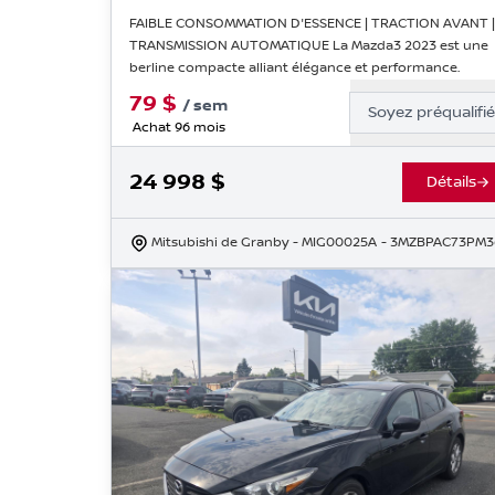
FAIBLE CONSOMMATION D'ESSENCE | TRACTION AVANT 
TRANSMISSION AUTOMATIQUE La Mazda3 2023 est une
berline compacte alliant élégance et performance.
79
$
/
sem
Soyez préqualifi
Achat 96 mois
24 998
$
Détails
Mitsubishi de Granby
- MIG00025A
- 3MZBPAC73PM3