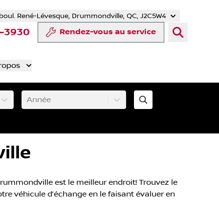
boul. René-Lévesque, Drummondville, QC, J2C5W4
r
uTube
e Tiktok
ompte LinkedIn
re compte Instagram
4-3930
Rendez-vous au service
ropos
Année
ille
mmondville est le meilleur endroit! Trouvez le
tre véhicule d’échange en le faisant évaluer en