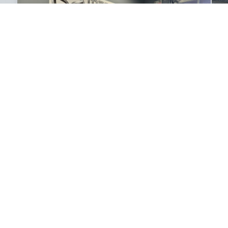
2021 Mazda Mazda3 Sport GT
2
99 587
km
40
S
Mazda3 Sport GT AWD 2021 – CUIR | TOIT OUVRANT | BOSE
AW
| AWD | PARE BRISE NEUF Découvrez cette Mazda3 Sport GT
An
AWD 2021 , une compacte haut de gamme qui allie
élégance, confort et plaisir de conduire.
77
$
1
/
sem
é
Soyez préqualifié
Achat 84 mois
A