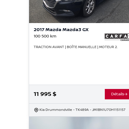
2017 Mazda Mazda3 GX
100 500
km
TRACTION AVANT | BOÎTE MANUELLE | MOTEUR 2.
11 995
$
Détails
Kia Drummondville
- TK489A
- JM1BN1U70H1151157