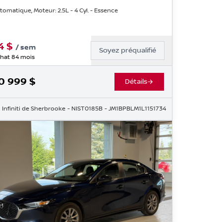
tomatique, Moteur: 2.5L - 4 Cyl. - Essence
4
$
/
sem
Soyez préqualifié
hat 84 mois
0 999
$
Détails
302
Infiniti de Sherbrooke
- NIST0185B
- JM1BPBLM1L1151734