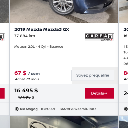
2019 Mazda Mazda3 GX
2
77 884
km
16
Moteur: 2.0L - 4 Cyl. - Essence
1 
To
Au
Dé
67
$
8
/
sem
Soyez préqualifié
Achat 72 mois
Ac
16 495
$
2
Détails
17 995
$
Kia Magog
- KIM00911
- 3MZBPAB74KM101883