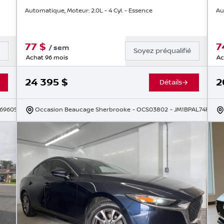
|
Automatique, Moteur: 2.0L - 4 Cyl. - Essence
Au
77
$
7
/
sem
é
Soyez préqualifié
Achat 96 mois
Ac
24 395
$
2
Détails
69605
Occasion Beaucage Sherbrooke
- OCS03802
- JM1BPAL74P1618