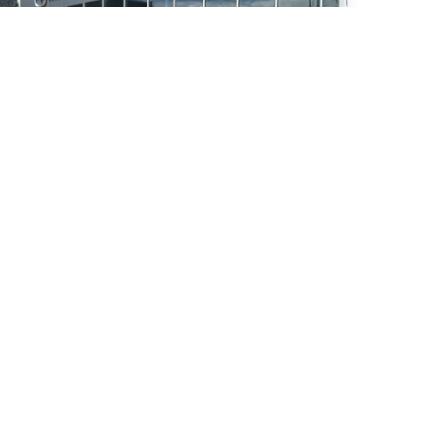
025 Mazda Mazda3 Sport GT
 000
km
D , Cuir , Bose , Navigation , Apple Carplay , Camera 360 ,
gle mort et plus
03
$
/
sem
Soyez préqualifié
chat 96 mois