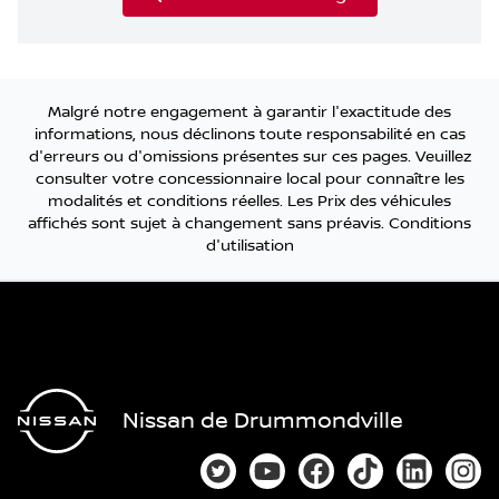
Malgré notre engagement à garantir l'exactitude des
informations, nous déclinons toute responsabilité en cas
d'erreurs ou d'omissions présentes sur ces pages. Veuillez
consulter votre concessionnaire local pour connaître les
modalités et conditions réelles. Les Prix des véhicules
affichés sont sujet à changement sans préavis.
Conditions
d'utilisation
Nissan de Drummondville
Lien vers notre compte Twitter
Lien vers notre chaîne You
Lien vers notre page
Lien vers notre
Lien vers
Lien