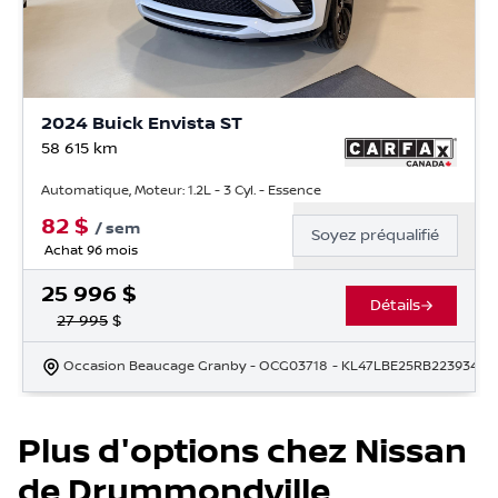
2024 Buick Envista ST
58 615
km
Automatique, Moteur: 1.2L - 3 Cyl. - Essence
82
$
/
sem
Soyez préqualifié
Achat 96 mois
25 996
$
Détails
27 995
$
Occasion Beaucage Granby
- OCG03718
- KL47LBE25RB223934
Plus d'options chez Nissan
de Drummondville