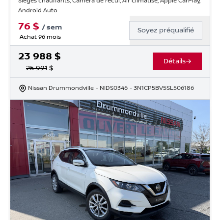
Sièges chauffants, Caméra de recul, Air climatisé, Apple CarPlay,
Android Auto
76
$
/
sem
Soyez préqualifié
Achat 96 mois
23 988
$
Détails
25 991
$
Nissan Drummondville
- NIDS0346
- 3N1CP5BV5SL506186