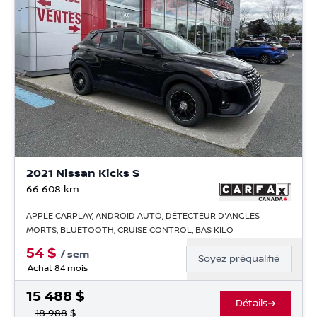
2021 Nissan Kicks S
66 608
km
APPLE CARPLAY, ANDROID AUTO, DÉTECTEUR D'ANGLES
MORTS, BLUETOOTH, CRUISE CONTROL, BAS KILO
54
$
/
sem
Soyez préqualifié
Achat 84 mois
15 488
$
Détails
18 988
$