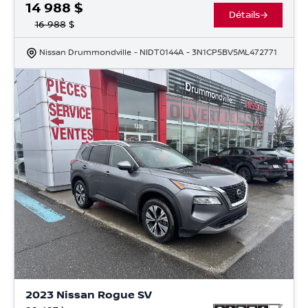
14 988
$
Détails
16 988
$
Nissan Drummondville
- NIDT0144A
- 3N1CP5BV5ML472771
2023 Nissan Rogue SV