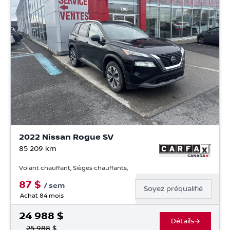
2022 Nissan Rogue SV
85 209
km
Volant chauffant, Sièges chauffants,
87
$
/
sem
Soyez préqualifié
Achat 84 mois
24 988
$
Détails
25 988
$