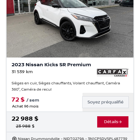
2023 Nissan Kicks SR Premium
31 539
km
Sièges en cuir, Sièges chauffants, Volant chauffant, Caméra
360°, Caméra de recul
72
$
/
sem
Soyez préqualifié
Achat 96 mois
22 988
$
Détails
23 988
$
Nissan Drummondville
- NIDT0279A
- 3N1CP5DV5PL487739