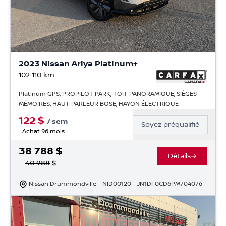
2023 Nissan Ariya Platinum+
102 110
km
Platinum GPS, PROPILOT PARK, TOIT PANORAMIQUE, SIÈGES
MÉMOIRES, HAUT PARLEUR BOSE, HAYON ÉLECTRIQUE
122
$
/
sem
Soyez préqualifié
Achat 96 mois
38 788
$
Détails
40 988
$
Nissan Drummondville
- NID00120
- JN1DF0CD6PM704076