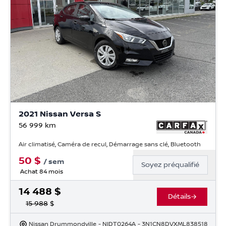
2021 Nissan Versa S
56 999
km
Air climatisé, Caméra de recul, Démarrage sans clé, Bluetooth
50
$
/
sem
Soyez préqualifié
Achat 84 mois
14 488
$
Détails
15 988
$
Nissan Drummondville
- NIDT0264A
- 3N1CN8DVXML838518