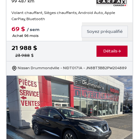
99 487
km
Volant chauffant, Sièges chauffants, Android Auto, Apple
CarPlay, Bluetooth
69
$
/
sem
Soyez préqualifié
Achat 96 mois
21 988
$
Détails
23 988
$
Nissan Drummondville
- NIDT0171A
- JN8BT3BB2PW204889