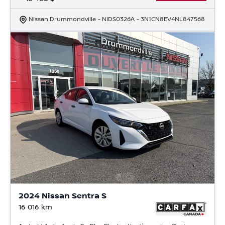
Nissan Drummondville
- NIDS0326A
- 3N1CN8EV4NL847568
2024 Nissan Sentra S
16 016
km