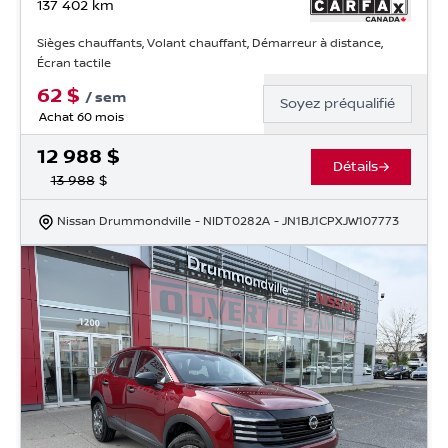
137 402
km
Sièges chauffants, Volant chauffant, Démarreur à distance,
Écran tactile
62
$
/
sem
Soyez préqualifié
Achat 60 mois
12 988
$
Détails
13 988
$
Nissan Drummondville
- NIDT0282A
- JN1BJ1CPXJW107773