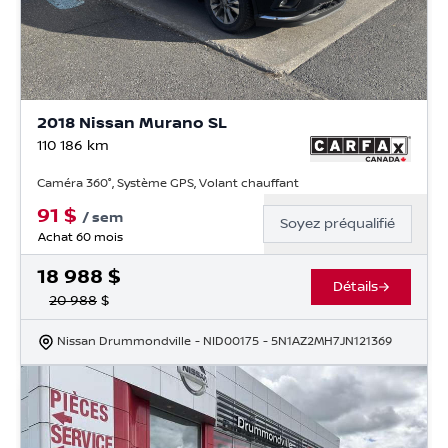
2018 Nissan Murano SL
110 186
km
Caméra 360°, Système GPS, Volant chauffant
91
$
/
sem
Soyez préqualifié
Achat 60 mois
18 988
$
Détails
20 988
$
Nissan Drummondville
- NID00175
- 5N1AZ2MH7JN121369