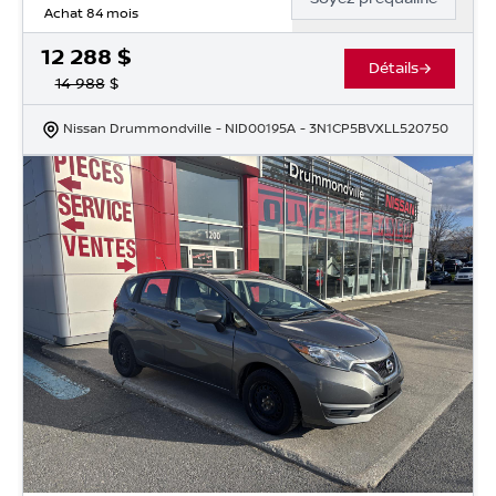
Achat 84 mois
12 288
$
Détails
14 988
$
Nissan Drummondville
- NID00195A
- 3N1CP5BVXLL520750