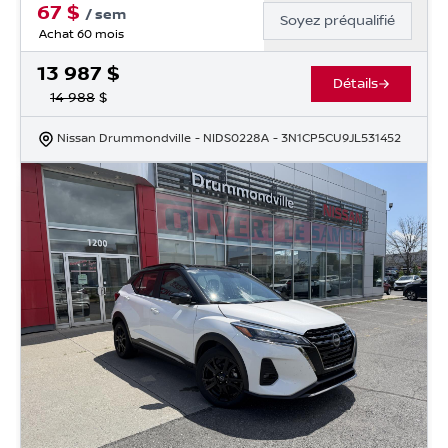
67
$
/
sem
Soyez préqualifié
Achat 60 mois
13 987
$
Détails
14 988
$
Nissan Drummondville
- NIDS0228A
- 3N1CP5CU9JL531452