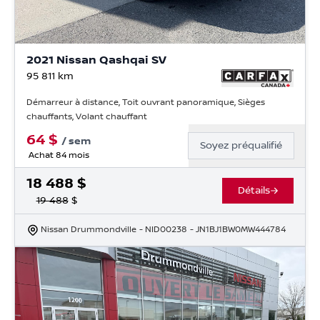
2021 Nissan Qashqai SV
95 811
km
Démarreur à distance, Toit ouvrant panoramique, Sièges
chauffants, Volant chauffant
64
$
/
sem
Soyez préqualifié
Achat 84 mois
18 488
$
Détails
19 488
$
Nissan Drummondville
- NID00238
- JN1BJ1BW0MW444784