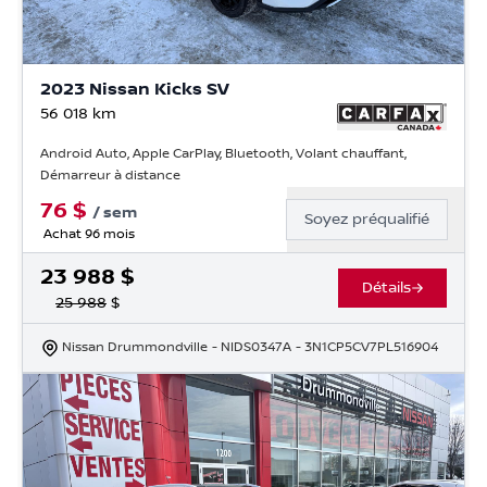
2023 Nissan Kicks SV
56 018
km
Android Auto, Apple CarPlay, Bluetooth, Volant chauffant,
Démarreur à distance
76
$
/
sem
Soyez préqualifié
Achat 96 mois
23 988
$
Détails
25 988
$
Nissan Drummondville
- NIDS0347A
- 3N1CP5CV7PL516904