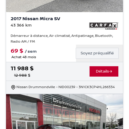
2017 Nissan Micra SV
43 366
km
Démarreur à distance, Air climatisé, Antipatinage, Bluetooth,
Radio AM / FM
69
$
/
sem
Soyez préqualifié
Achat 48 mois
11 988
$
Détails
12 988
$
Nissan Drummondville
- NID00239
- 3N1CK3CP4HL266334