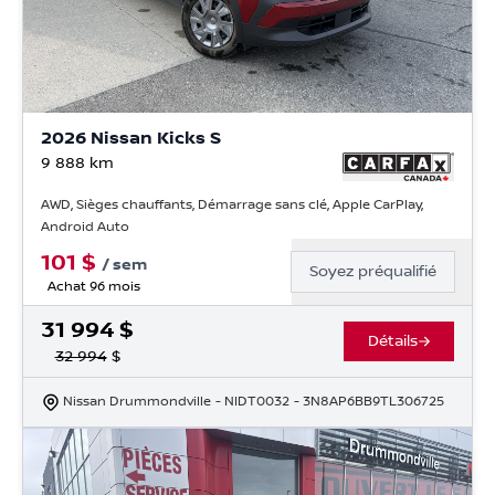
2026 Nissan Kicks S
9 888
km
AWD, Sièges chauffants, Démarrage sans clé, Apple CarPlay,
Android Auto
101
$
/
sem
Soyez préqualifié
Achat 96 mois
31 994
$
Détails
32 994
$
Nissan Drummondville
- NIDT0032
- 3N8AP6BB9TL306725