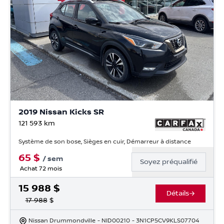
2019 Nissan Kicks SR
121 593
km
Système de son bose, Sièges en cuir, Démarreur à distance
65
$
/
sem
Soyez préqualifié
Achat 72 mois
15 988
$
Détails
17 988
$
Nissan Drummondville
- NID00210
- 3N1CP5CV9KLS07704