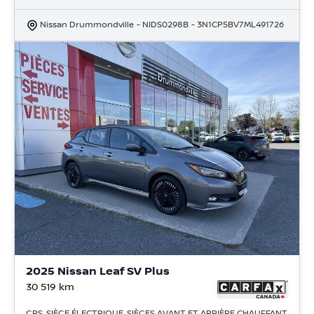
Nissan Drummondville
- NIDS0298B
- 3N1CP5BV7ML491726
2025 Nissan Leaf SV Plus
30 519
km
GPS, SIÈGE ÉLECTRIQUE, SIÈGES AVANT ET ARRIÈRE CHAUFFANT,