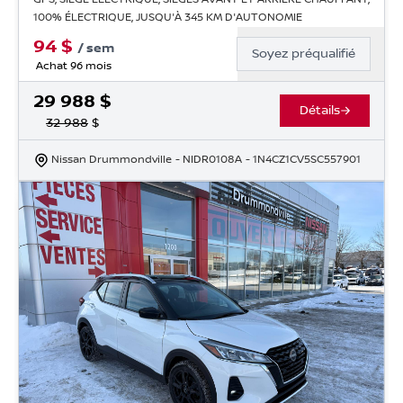
100% ÉLECTRIQUE, JUSQU'À 345 KM D'AUTONOMIE
94
$
/
sem
Soyez préqualifié
Achat 96 mois
29 988
$
Détails
32 988
$
Nissan Drummondville
- NIDR0108A
- 1N4CZ1CV5SC557901