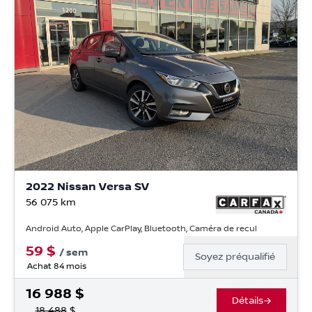
2022 Nissan Versa SV
56 075
km
Android Auto, Apple CarPlay, Bluetooth, Caméra de recul
59
$
/
sem
Soyez préqualifié
Achat 84 mois
16 988
$
Détails
18 488
$