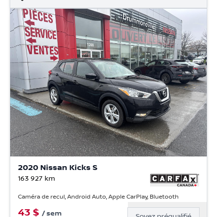
2020 Nissan Kicks S
163 927
km
Caméra de recul, Android Auto, Apple CarPlay, Bluetooth
43
$
/
sem
Soyez préqualifié