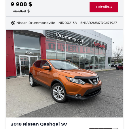
9 988
$
Détails
10 988
$
Nissan Drummondville
- NID00213A
- 5N1AR2MM7DC671927
2018 Nissan Qashqai SV