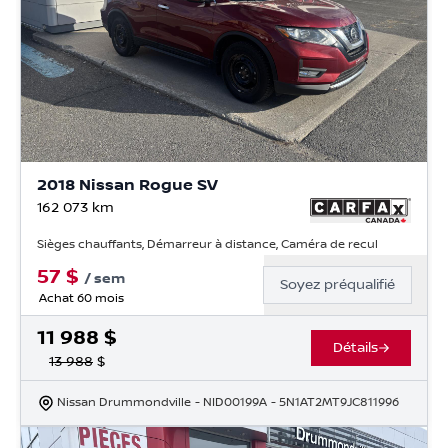
2018 Nissan Rogue SV
162 073
km
Sièges chauffants, Démarreur à distance, Caméra de recul
57
$
/
sem
Soyez préqualifié
Achat 60 mois
11 988
$
Détails
13 988
$
Nissan Drummondville
- NID00199A
- 5N1AT2MT9JC811996