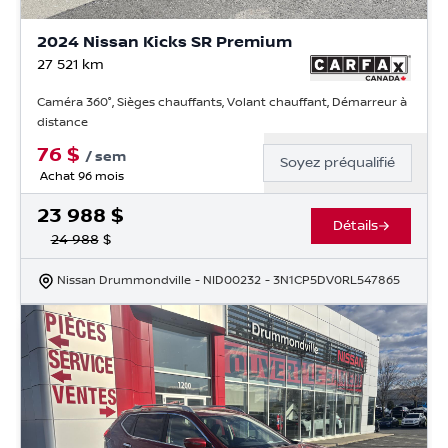
2024 Nissan Kicks SR Premium
27 521
km
Caméra 360°, Sièges chauffants, Volant chauffant, Démarreur à
distance
76
$
/
sem
Soyez préqualifié
Achat 96 mois
23 988
$
Détails
24 988
$
Nissan Drummondville
- NID00232
- 3N1CP5DV0RL547865