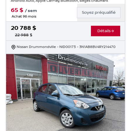
Android Auto, Apple CarPlay, Bluetooth, sièges chauffant
65
$
/
sem
Soyez préqualifié
Achat 96 mois
20 788
$
Détails
22 988
$
Nissan Drummondville
- NID00173
- 3N1AB8BV4RY214470