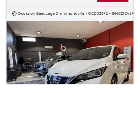
Occasion Beaucage Drummondville
- OCD03372
- 1N4CZ1CV5RC5
2022 Nissan Leaf Plus SV
69 690
km