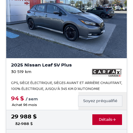
2025 Nissan Leaf SV Plus
30 519
km
GPS, SIÈGE ÉLECTRIQUE, SIÈGES AVANT ET ARRIÈRE CHAUFFANT,
100% ÉLECTRIQUE, JUSQU'À 345 KM D'AUTONOMIE
94
$
/
sem
Soyez préqualifié
Achat 96 mois
29 988
$
Détails
32 988
$