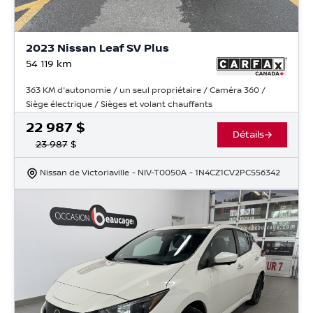
2023 Nissan Leaf SV Plus
54 119
km
363 KM d'autonomie / un seul propriétaire / Caméra 360 /
Siège électrique / Sièges et volant chauffants
22 987
$
Détails
23 987
$
Nissan de Victoriaville
- NIV-T0050A
- 1N4CZ1CV2PC556342