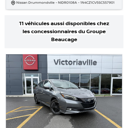
Nissan Drummondville
- NIDR0108A
- 1N4CZ1CV5SC557901
11
véhicule
s
aussi disponible
s
chez
les concessionnaires
du Groupe
Beaucage