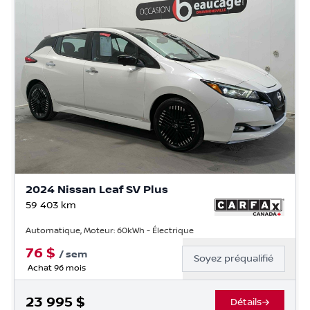
2024 Nissan Leaf SV Plus
59 403
km
Automatique, Moteur: 60kWh - Électrique
76
$
/
sem
Soyez préqualifié
Achat 96 mois
23 995
$
Détails