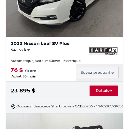
2023 Nissan Leaf SV Plus
64 133
km
Automatique, Moteur: 60kWh - Électrique
76
$
/
sem
Soyez préqualifié
Achat 96 mois
23 895
$
Détails
Occasion Beaucage Sherbrooke
- OCB03736
- 1N4CZ1CVXPC5600