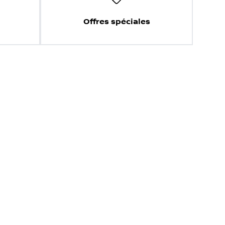
Offres spéciales
e et sans tracas!
Évaluez mon échange!
'omissions présentes sur ces pages. Veuillez consulter votre
 à changement sans préavis.
Conditions d'utilisation