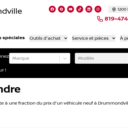
dville
1200 
Lien vers notre page facebook
Lien vers notre compte Twitte
Lien vers notre chaîne Yo
Lien vers notre compt
Lien vers notre c
Lien vers not
819-47
s spéciales
Outils d'achat
Service et pièces
À p
enez
Marque
Modèle
ur !
ndre
te à une fraction du prix d'un véhicule neuf à Drummondvi