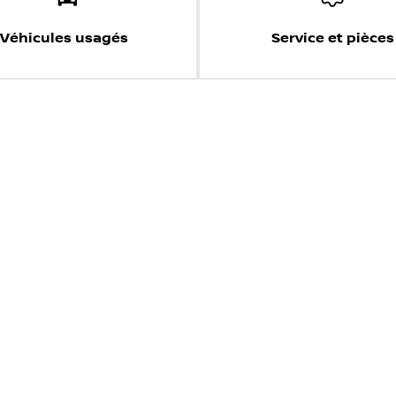
Véhicules usagés
Service et pièces
s de nous vendre votre véhicule directement. Simple, rapid
sir un modèle
Choisir une année
tions, nous déclinons toute responsabilité en cas d'erreurs ou d
 et conditions réelles. Les Prix des véhicules affichés sont sujet