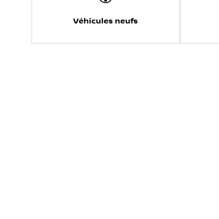
Véhicules neufs
Échangez votre véhicule
Découvrez la valeur de reprise et les avantage
Choisir une marque
Choi
Malgré notre engagement à garantir l'exactitude des informa
concessionnaire local pour connaître les modalités