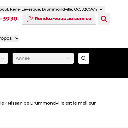
boul. René-Lévesque, Drummondville, QC, J2C5W4
r
uTube
e Tiktok
ompte LinkedIn
re compte Instagram
4-3930
Rendez-vous au service
ropos
Année
lle? Nissan de Drummondville est le meilleur