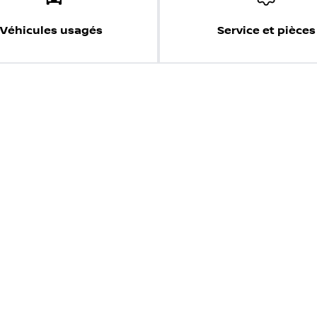
Véhicules usagés
Service et pièces
s de nous vendre votre véhicule directement. Simple, rapid
sir un modèle
Choisir une année
tions, nous déclinons toute responsabilité en cas d'erreurs ou d
 et conditions réelles. Les Prix des véhicules affichés sont sujet