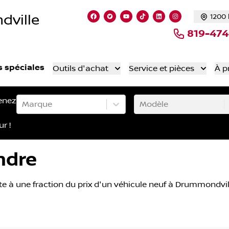
dville
1200 
Lien vers notre page facebook
Lien vers notre compte Twitte
Lien vers notre chaîne Yo
Lien vers notre compt
Lien vers notre c
Lien vers not
819-47
s spéciales
Outils d'achat
Service et pièces
À p
enez
Marque
Modèle
ur !
ndre
te à une fraction du prix d'un véhicule neuf à Drummondvi