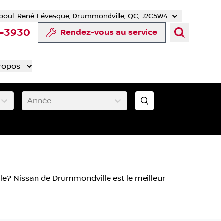
boul. René-Lévesque, Drummondville, QC, J2C5W4
r
uTube
e Tiktok
ompte LinkedIn
re compte Instagram
4-3930
Rendez-vous au service
ropos
Année
lle? Nissan de Drummondville est le meilleur