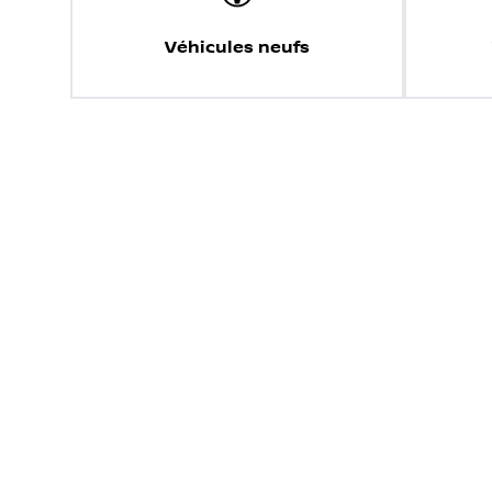
Véhicules neufs
Échangez votre véhicule
Découvrez la valeur de reprise et les avantage
Choisir une marque
Choi
Malgré notre engagement à garantir l'exactitude des informa
concessionnaire local pour connaître les modalités