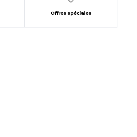
Offres spéciales
e et sans tracas!
Évaluez mon échange!
'omissions présentes sur ces pages. Veuillez consulter votre
 à changement sans préavis.
Conditions d'utilisation