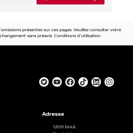
'omissions présentes sur ces pages. Veuillez consulter votre
 à changement sans préavis.
Conditions d'utilisation
Lien vers notre compte Twitter
Lien vers notre chaîne YouTube
Lien vers notre page faceb
Lien vers notre compt
Lien vers notre
Lien vers
Adresse
1200 boul.