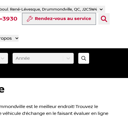
boul. René-Lévesque, Drummondville, QC, J2C5W4
r
uTube
e Tiktok
ompte LinkedIn
re compte Instagram
4-3930
Rendez-vous au service
ropos
Année
e
ondville est le meilleur endroit! Trouvez le
e véhicule d’échange en le faisant évaluer en ligne