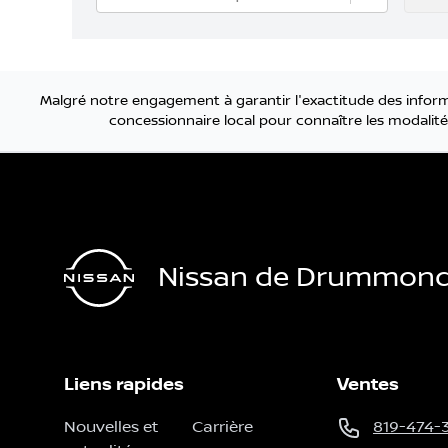
Malgré notre engagement à garantir l'exactitude des informa
concessionnaire local pour connaître les modalités
Nissan de Drummondv
Liens rapides
Ventes
Nouvelles et
Carrière
819-474-