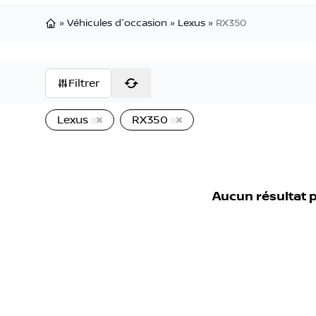
»
Véhicules d'occasion
»
Lexus
»
RX350
Page d'accueil
Filtrer
Lexus
RX350
Aucun résultat 