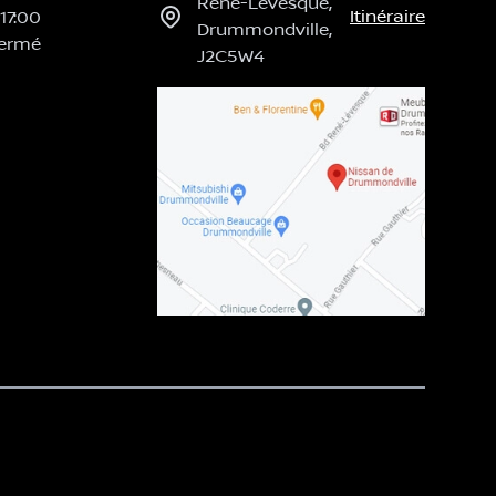
René-Lévesque
,
Itinéraire
17:00
Drummondville
,
ermé
J2C5W4