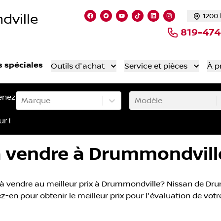
dville
1200 
Lien vers notre page facebook
Lien vers notre compte Twitte
Lien vers notre chaîne Yo
Lien vers notre compt
Lien vers notre c
Lien vers not
819-47
s spéciales
Outils d'achat
Service et pièces
À p
enez
Marque
Modèle
ur !
 vendre à Drummondvill
 vendre au meilleur prix à Drummondville? Nissan de Drumm
-en pour obtenir le meilleur prix pour l'évaluation de votr