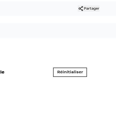
Partager
le
Réinitialiser