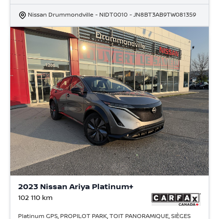
Nissan Drummondville
- NIDT0010
- JN8BT3AB9TW081359
2023 Nissan Ariya Platinum+
102 110
km
Platinum GPS, PROPILOT PARK, TOIT PANORAMIQUE, SIÈGES