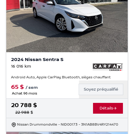
2024 Nissan Sentra S
16 016
km
Android Auto, Apple CarPlay, Bluetooth, sièges chauffant
65
$
/
sem
Soyez préqualifié
Achat 96 mois
20 788
$
Détails
22 988
$
Nissan Drummondville
- NID00173
- 3N1AB8BV4RY214470