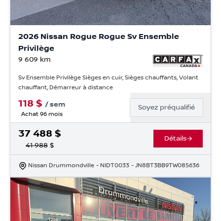
2026 Nissan Rogue Rogue Sv Ensemble
Privilège
9 609
km
Sv Ensemble Privilège Sièges en cuir, Sièges chauffants, Volant
chauffant, Démarreur à distance
118
$
/
sem
Soyez préqualifié
Achat 96 mois
37 488
$
Détails
41 988
$
Nissan Drummondville
- NIDT0033
- JN8BT3BB9TW085636