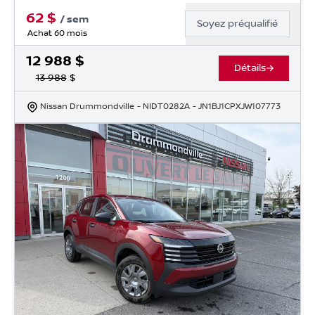
62
$
/
sem
Soyez préqualifié
Achat 60 mois
12 988
$
Détails
13 988
$
Nissan Drummondville
- NIDT0282A
- JN1BJ1CPXJW107773