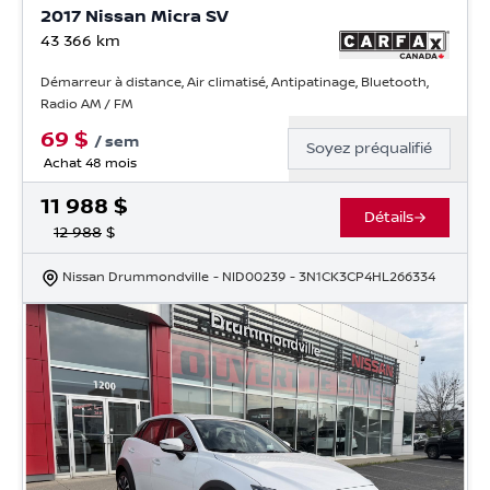
2017 Nissan Micra SV
43 366
km
Démarreur à distance, Air climatisé, Antipatinage, Bluetooth,
Radio AM / FM
69
$
/
sem
Soyez préqualifié
Achat 48 mois
11 988
$
Détails
12 988
$
Nissan Drummondville
- NID00239
- 3N1CK3CP4HL266334