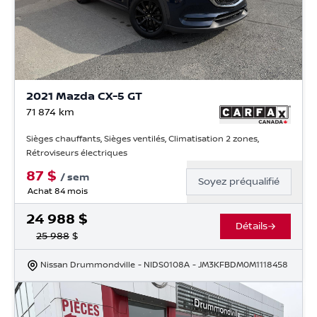
2021 Mazda CX-5 GT
71 874
km
Sièges chauffants, Sièges ventilés, Climatisation 2 zones,
Rétroviseurs électriques
87
$
/
sem
Soyez préqualifié
Achat 84 mois
24 988
$
Détails
25 988
$
Nissan Drummondville
- NIDS0108A
- JM3KFBDM0M1118458