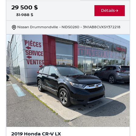
29 500
$
Détails
31 988
$
Nissan Drummondville
- NIDS0260
- 3N1AB8CVXSY372218
2019 Honda CR-V LX