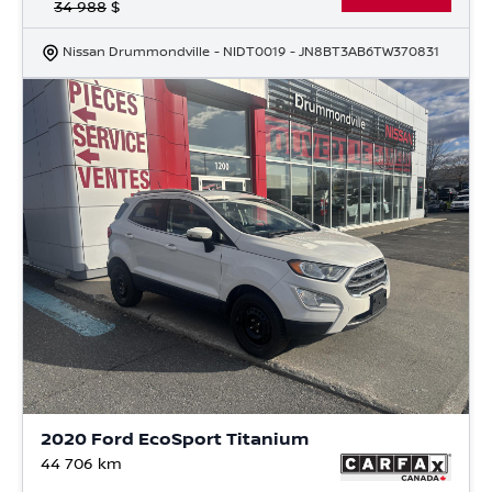
34 988
$
Nissan Drummondville
- NIDT0019
- JN8BT3AB6TW370831
2020 Ford EcoSport Titanium
44 706
km