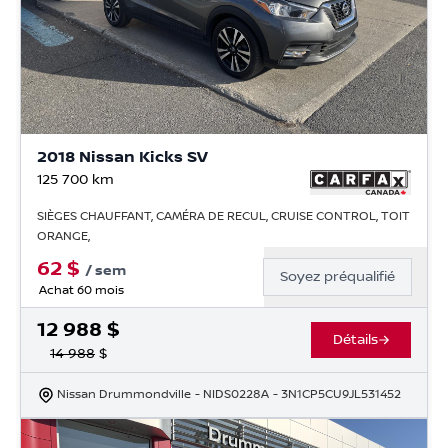
2018 Nissan Kicks SV
125 700
km
SIÈGES CHAUFFANT, CAMÉRA DE RECUL, CRUISE CONTROL, TOIT
ORANGE,
62
$
/
sem
Soyez préqualifié
Achat 60 mois
12 988
$
Détails
14 988
$
Nissan Drummondville
- NIDS0228A
- 3N1CP5CU9JL531452