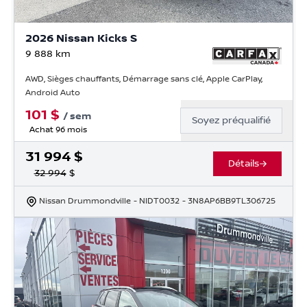
2026 Nissan Kicks S
9 888
km
AWD, Sièges chauffants, Démarrage sans clé, Apple CarPlay,
Android Auto
101
$
/
sem
Soyez préqualifié
Achat 96 mois
31 994
$
Détails
32 994
$
Nissan Drummondville
- NIDT0032
- 3N8AP6BB9TL306725