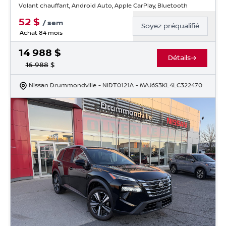
Volant chauffant, Android Auto, Apple CarPlay, Bluetooth
52
$
/
sem
Soyez préqualifié
Achat 84 mois
14 988
$
Détails
16 988
$
Nissan Drummondville
- NIDT0121A
- MAJ6S3KL4LC322470