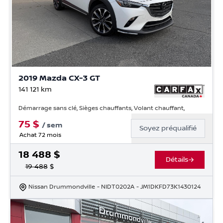
2019 Mazda CX-3 GT
141 121
km
Démarrage sans clé, Sièges chauffants, Volant chauffant,
75
$
/
sem
Soyez préqualifié
Achat 72 mois
18 488
$
Détails
19 488
$
Nissan Drummondville
- NIDT0202A
- JM1DKFD73K1430124