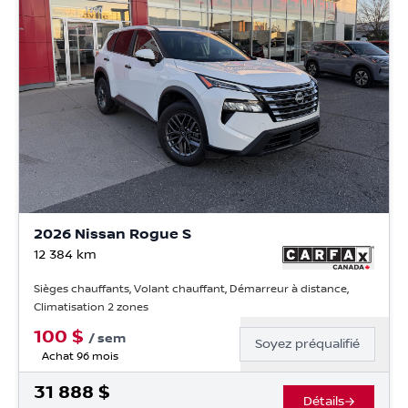
2026 Nissan Rogue S
12 384
km
Sièges chauffants, Volant chauffant, Démarreur à distance,
Climatisation 2 zones
100
$
/
sem
Soyez préqualifié
Achat 96 mois
31 888
$
Détails