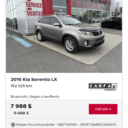
2015 Kia Sorento LX
192 523
km
Bluetooth, Sièges chauffants
7 988
$
Détails
9 988
$
Nissan Drummondville
- NIDT0018A
- 5XYKT3A65FG564010