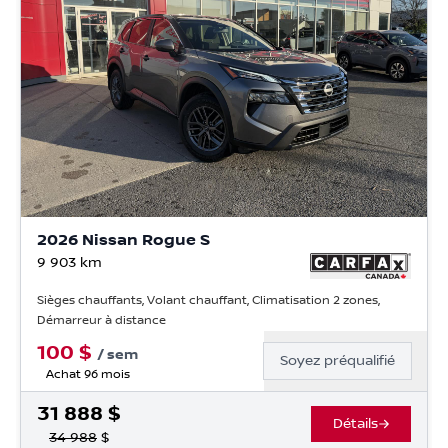
2026 Nissan Rogue S
9 903
km
Sièges chauffants, Volant chauffant, Climatisation 2 zones,
Démarreur à distance
100
$
/
sem
Soyez préqualifié
Achat 96 mois
31 888
$
Détails
34 988
$