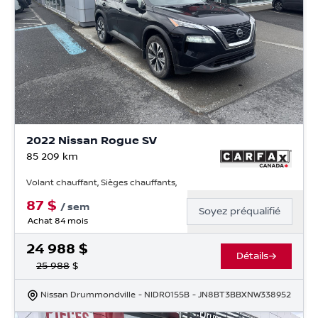
2022 Nissan Rogue SV
85 209
km
Volant chauffant, Sièges chauffants,
87
$
/
sem
Soyez préqualifié
Achat 84 mois
24 988
$
Détails
25 988
$
Nissan Drummondville
- NIDR0155B
- JN8BT3BBXNW338952