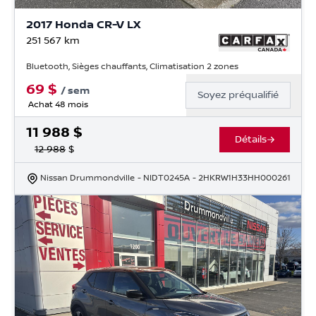
2017 Honda CR-V LX
251 567
km
Bluetooth, Sièges chauffants, Climatisation 2 zones
69
$
/
sem
Soyez préqualifié
Achat 48 mois
11 988
$
Détails
12 988
$
Nissan Drummondville
- NIDT0245A
- 2HKRW1H33HH000261