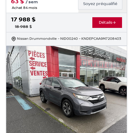
63
$
/
sem
Soyez préqualifié
Achat 84 mois
17 988
$
Détails
18 988
$
Nissan Drummondville
- NID00240
- KNDEPCAA9M7208403