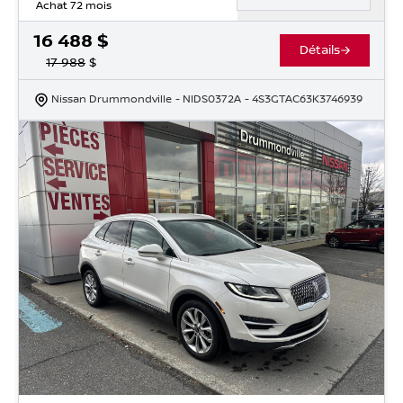
Achat 72 mois
16 488
$
Détails
17 988
$
Nissan Drummondville
- NIDS0372A
- 4S3GTAC63K3746939