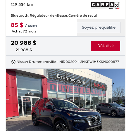
129 554
km
Bluetooth, Régulateur de vitesse, Caméra de recul
85
$
/
sem
Soyez préqualifié
Achat 72 mois
20 988
$
Détails
21 988
$
Nissan Drummondville
- NID00209
- 2HKRW1H3XKH000877