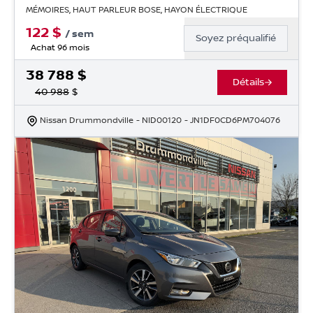
MÉMOIRES, HAUT PARLEUR BOSE, HAYON ÉLECTRIQUE
122
$
/
sem
Soyez préqualifié
Achat 96 mois
38 788
$
Détails
40 988
$
Nissan Drummondville
- NID00120
- JN1DF0CD6PM704076