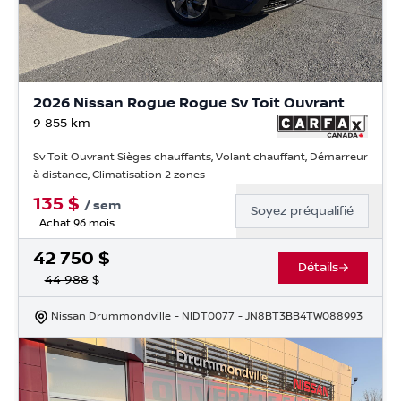
2026 Nissan Rogue Rogue Sv Toit Ouvrant
9 855
km
Sv Toit Ouvrant Sièges chauffants, Volant chauffant, Démarreur
à distance, Climatisation 2 zones
135
$
/
sem
Soyez préqualifié
Achat 96 mois
42 750
$
Détails
44 988
$
Nissan Drummondville
- NIDT0077
- JN8BT3BB4TW088993