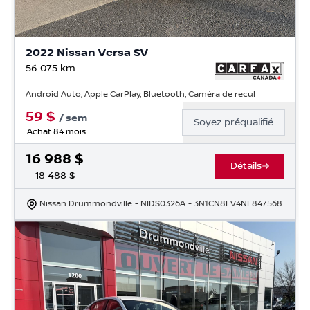
2022 Nissan Versa SV
56 075
km
Android Auto, Apple CarPlay, Bluetooth, Caméra de recul
59
$
/
sem
Soyez préqualifié
Achat 84 mois
16 988
$
Détails
18 488
$
Nissan Drummondville
- NIDS0326A
- 3N1CN8EV4NL847568