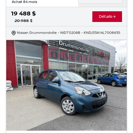
Achat 84 mois
19 488
$
Détails
20 988
$
Nissan Drummondville
- NIDT0206B
- KNDJ33A14L7008635